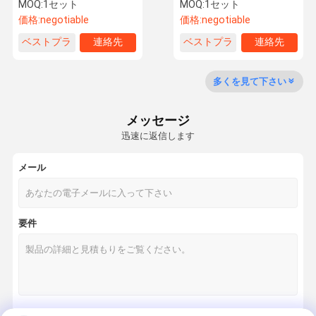
MOQ:
1セット
MOQ:
1セット
価格:
negotiable
価格:
negotiable
ベストプラ
連絡先
ベストプラ
連絡先
品質管理
引金 を 求め
イス
イス
て ください
多くを見て下さい
機械を作る漁網
メッセージ
迅速に返信します
陰の純作成機械
農業の網機械
メール
Raschelのゆがみの編む機械
要件
安全策機械
純袋機械
医学の純作成機械
人工的な草機械