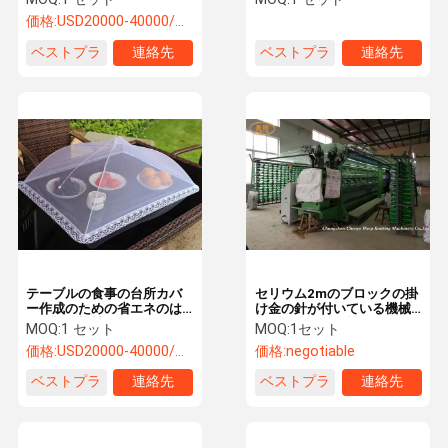
価格:
USD20000-40000/SET
ベストプラ
連絡先
ベストプラ
連絡先
イス
イス
テーブルの食事の台所カバ
セリウム2mのブロックの掛
ー作成のための省エネのは
け金の針が付いている機械
えの蚊帳機械
を作る編む布の蚊帳
MOQ:
1 セット
MOQ:
1セット
価格:
USD20000-40000/SET
価格:
negotiable
ベストプラ
連絡先
ベストプラ
連絡先
イス
イス