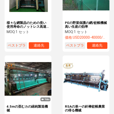
様々な網製品のための長い
PEの野菜保護の網/蚊帳機械
使用寿命のノットレス高速
高い生産の効率
蚊帳機
MOQ:
1 セット
MOQ:
1 セット
価格:
USD20000-40000/SET
ベストプラ
連絡先
ベストプラ
連絡先
イス
イス
家へ
製品
わたしたち
工場 ツアー
に つい て
4.5mの歪むカの緑純製造機
RSAの単一の針棒蚊帳農業
械
の得る機械