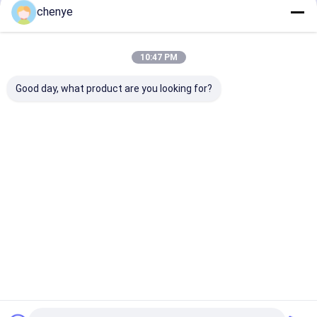
chenye
続行
蚊帳機械
メッシュ生地機械
10:47 PM
私たちのカテゴリー
純作成機械
Good day, what product are you looking for?
プラスチック純作成機械
編む予備品
機械を作る漁
陰の純作成機
農業の網機械
Raschel
Warpping機械および押出機機械
網
械
みの編む機
中国スリッター機械
Desktop Site
ホーム
企業情報
お問い合わせ
Privacy Policy
地図
品質
機械を作る漁網
中国工場.Copyright © 2026 Changzhou Chenye