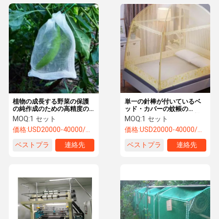
植物の成長する野菜の保護
単一の針棒が付いているベ
の純作成のための高精度の
ッド・カバーの蚊帳の
Raschelの編む機械
Raschelのゆがみの編む機
MOQ:
1 セット
MOQ:
1 セット
械
価格:
USD20000-40000/SET
価格:
USD20000-40000/SET
ベストプラ
連絡先
ベストプラ
連絡先
イス
イス