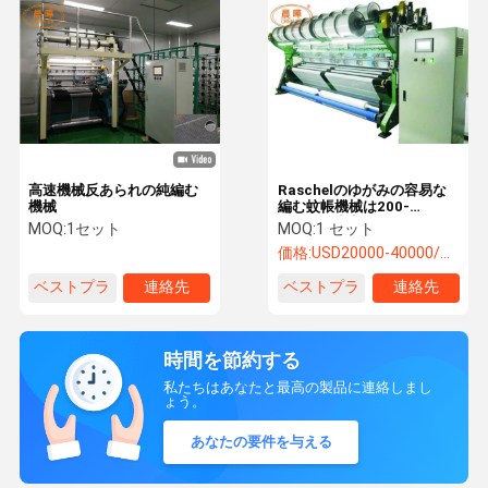
高速機械反あられの純編む
Raschelのゆがみの容易な
機械
編む蚊帳機械は200-
530rpm速度と作動します
MOQ:
1セット
MOQ:
1 セット
価格:
USD20000-40000/SET
ベストプラ
連絡先
ベストプラ
連絡先
イス
イス
時間を節約する
私たちはあなたと最高の製品に連絡しまし
ょう。
あなたの要件を与える