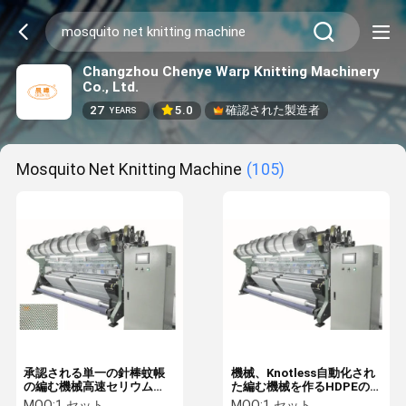
Changzhou Chenye Warp Knitting Machinery
Co., Ltd.
27
5.0
確認された製造者
YEARS
Mosquito Net Knitting Machine
(105)
承認される単一の針棒蚊帳
機械、Knotless自動化され
の編む機械高速セリウム
た編む機械を作るHDPEの蚊
TUV
帳
MOQ:
1 セット
MOQ:
1 セット