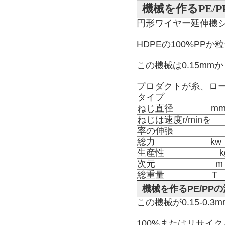
機械を作るPE/
円形ワイヤー延伸機シ
HDPEの100%PP
この機械は0.15mm
プロダクトが糸、ロ
タイプ
ねじ直径               m
ねじは速度r/minを    
率の伸張
総力                      kw
生産性                      
次元                        m
総重量                   T
機械を作るPE/PP
この機械が0.15-0
100%またはリサイク