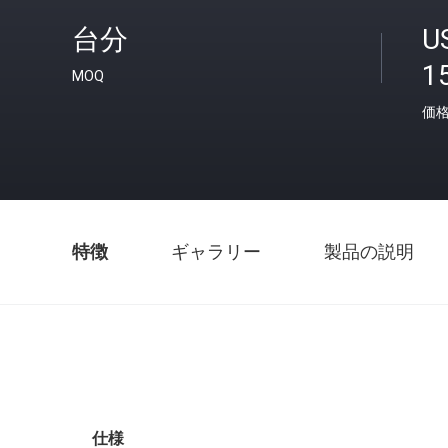
台分
U
1
MOQ
価
特徴
ギャラリー
製品の説明
仕様