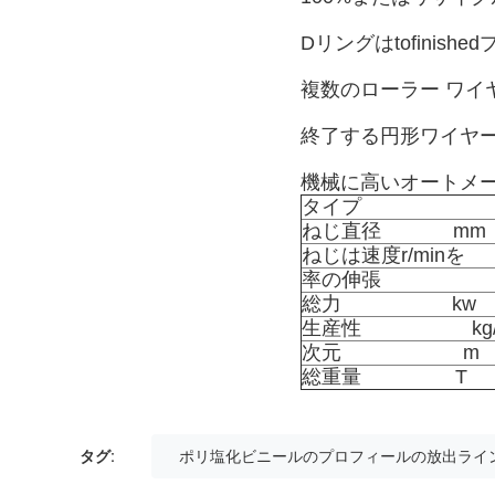
Dリングはtofini
複数のローラー ワイ
終了する円形ワイヤ
機械に高いオートメ
タイプ
ねじ直径             mm
ねじは速度r/minを   
率の伸張
総力                    kw
生産性                    kg
次元                      m
総重量                 T
タグ:
ポリ塩化ビニールのプロフィールの放出ライ