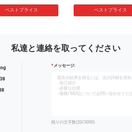
ン
ベストプライス
ベストプライス
私達と連絡を取ってください
メッセージ:
ang
38
88
残りの文字数(
20
/3000)