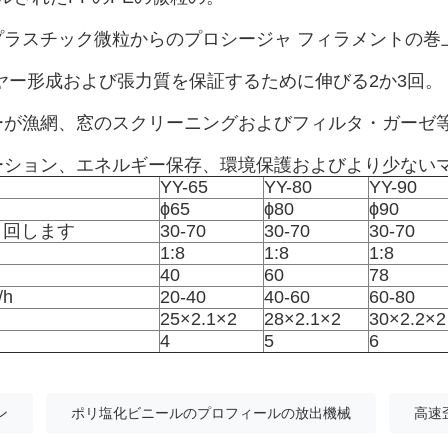
shedプラスチック微粒からのプロシージャ フィラメント
ヤー形成および張力質を保証するために伸びる2か3回。

ーが漁網、窓のスクリーニングおよびフィルタ・ガーゼ等
ーション、エネルギー保存、環境保護およびより少ない
YY-65
YY-80
YY-90
ϕ65
ϕ80
ϕ90
   回します
30-70
30-70
30-70
1:8
1:8
1:8
40
60
78
/h
20-40
40-60
60-80
25×2.1×2
28×2.1×2
30×2.2×2
4
5
6
ン
ポリ塩化ビニールのプロフィールの放出機械
高速