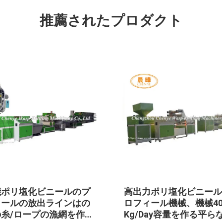
推薦されたプロダクト
能ポリ塩化ビニールのプ
高出力ポリ塩化ビニール
ィールの放出ラインはの
ロフィール機械、機械40-
糸/ロープの漁網を作り
Kg/Day容量を作る平ら