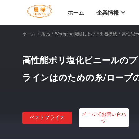
ホーム
企業情報
ホーム
/
製品
/
Warpping機械および押出機機械
/
高性能
高性能ポリ塩化ビニールのプ
ラインはのための糸/ロープ
メールでお問い合わ
ベストプライス
せ