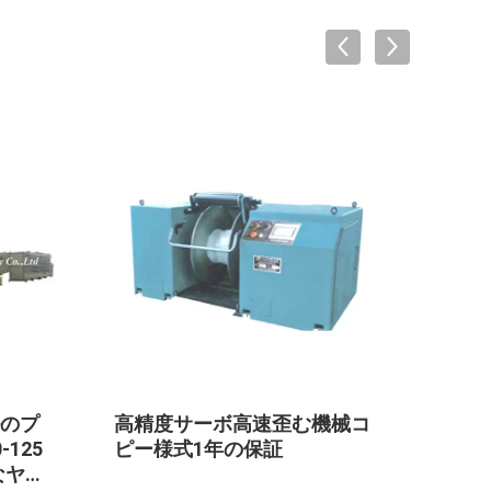
のプ
高精度サーボ高速歪む機械コ
プラ
125
ピー様式1年の保証
機械
なヤー