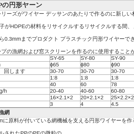
PPの円形ヤーン
リーズがワイヤー デッサンのあたりで作るのに新しい
か粒子がHDPEの材料をリサイクルするリサイクルする間、
から0.3mmまでプロダクト プラスチック円形ワイヤーでき
ープの漁網および窓スクリーンを作るのに使用すること
SY-65
SY-80
SY-90
m
ϕ65
ϕ80
ϕ90
    回します
30-70
30-70
30-70
1:8
1:8
1:8
40
60
78
kg/h
20-40
40-60
60-80
16×2.1×2
20×2.1×2
25×2.2×2
3
4
4.5
の漁網
.3mmに原料が付いている網機械を支える円形ワイヤーを作
ルされたPPのPEの微粒の。
