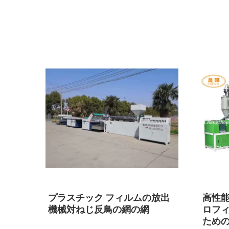
械コ
プラスチック フィルムの放出
高性
機械対ねじ反鳥の網の網
ロフ
ための