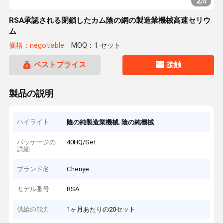
2
/
4
RSA承認される閉鎖したカム陰の網の製造業機械高速セリウ
ム
価格：negotiable
MOQ：1 セット
ベストプライス
接触
製品の説明
ハイライト
,
陰の純製造業機械
陰の純機械
パッケージの
40HQ/Set
詳細
ブランド名
Chenye
モデル番号
RSA
供給の能力
1ヶ月あたりの20セット