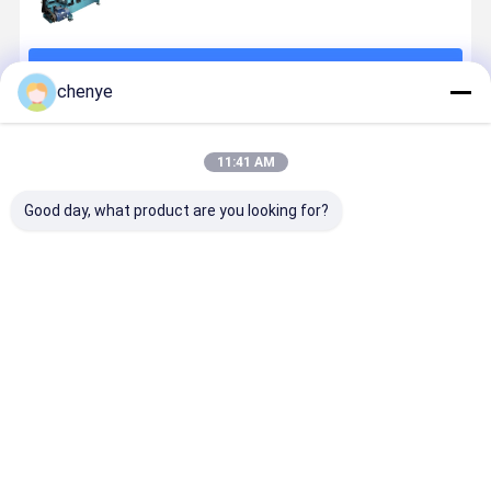
続行
chenye
推薦されたプロダクト
11:41 AM
Good day, what product are you looking for?
高速
調整可能な作
135"-260"の幅
効率的なU
200~450rpm
業幅と高速
をカスタマイ
ットネット
シェードネッ
(200~450rpm)
ズできる高速
造機
ト製作機械 作
のUV保護シェ
シェードネッ
業幅
ードネット製
ト製作機械と
ベストプライス
ベストプライス
ベストプライス
ベストプラ
135"~260"と
作機
現代的なUV保
E3-E18ゲージ
護技術