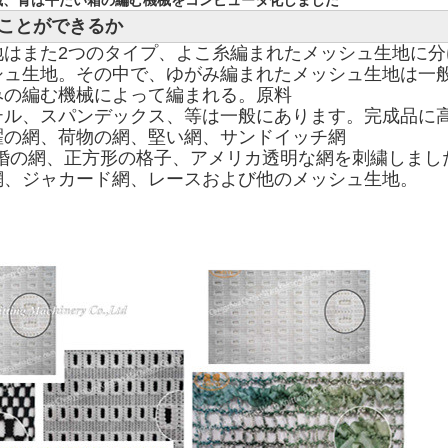
ことができるか
はまた2つのタイプ、よこ糸編まれたメッシュ生地に分け
ュ生地。その中で、ゆがみ編まれたメッシュ生地は一般に
の編む機械によって編まれる。原料 

ル、スパンデックス、等は一般にあります。完成品に高
の網、荷物の網、堅い網、サンドイッチ網 

、結婚の網、正方形の格子、アメリカ透明な網を刺繍しました
網、ジャカード網、レースおよび他のメッシュ生地。