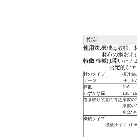
指定
使用法
:機械は蚊帳、
特徴
:機械は開いたカ
                
針のタイプ
掛け金
ゲージ
E6、E
棒数
2~6
わずかな幅
135" 15
巻き取り装置の方法
摩擦の
摩擦の
別立つ