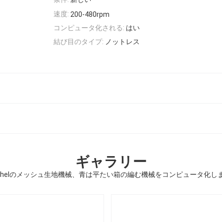
速度:
200-480rpm
コンピュータ化される:
はい
結び目のタイプ:
ノットレス
ギャラリー
schelのメッシュ生地機械、青は平たい箱の編む機械をコンピュータ化し