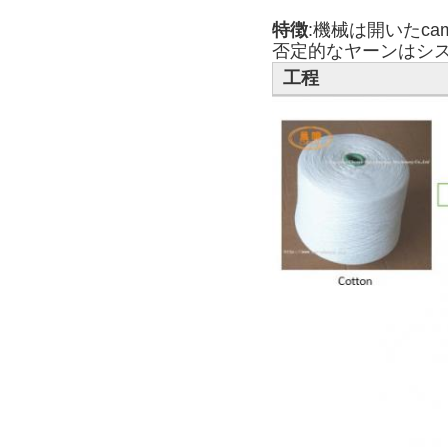
特徴
:機械は開いたcam
否定的なヤーンはシ
工程