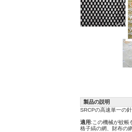
製品の説明
SRCPの高速単一の針棒R
適用
:この機械が蚊帳
格子縞の網、財布の網