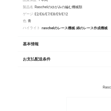
製品名:
Raschelのゆがみの編む機械類
ゲージ:
E2/E6/E7/E8/E9/E12
色:
青
,
ハイライト:
raschelのレース機械
綿のレース作成機械
基本情報
お支払配送条件
Ra