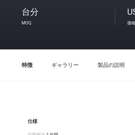
台分
U
MOQ
価
特徴
ギャラリー
製品の説明
仕様
品質保証:
1 年間