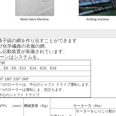
格子縞の網を作り出すことができます

ム伝動装置が装備されています、

 否定的なヤーンはシステムを。
の針
7、E8、E9、E12、E14、E16、E18
0" 180" 220" 260"
2つのローラーは、中心のシャフト ドライブ運転します; 

2つのローラーは運転しま、別立ちます、 

中心のシャフト ドライブ
モーターをじりじり動か