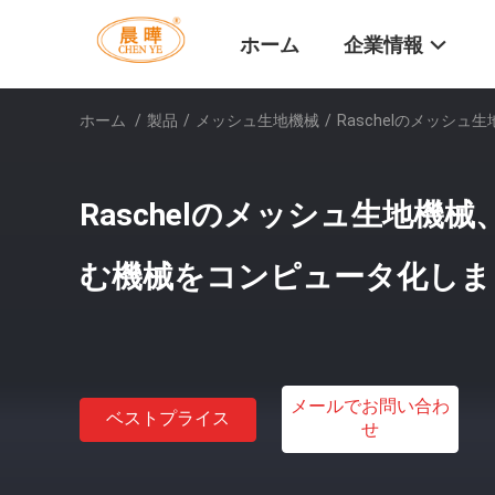
ホーム
企業情報
ホーム
/
製品
/
メッシュ生地機械
/
Raschelのメッシ
Raschelのメッシュ生地機
む機械をコンピュータ化しま
メールでお問い合わ
ベストプライス
せ