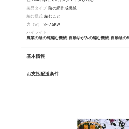
製品タイプ:
陰の網作成機械
編む様式:
編むこと
力（w）:
3~7.5KW
ハイライト:
,
,
農業の陰の純編む機械
自動ゆがみの編む機械
自動陰の
基本情報
お支払配送条件