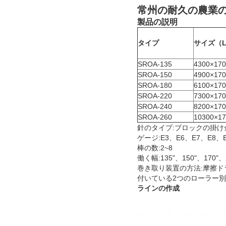
常州の耐久の農業
製品の説明
タイプ
サイズ（L
SROA-135
4300×170
SROA-150
4900×170
SROA-180
6100×170
SROA-220
7300×170
SROA-240
8200×170
SROA-260
10300×17
針のタイプ:ブロックの掛
ゲージ:E3、E6、E7、E8、E
棒の数:2~8
働く幅:135"、150"、170"、2
巻き取り装置の方法:摩擦ド
付いている2つのローラー
ラインの作成