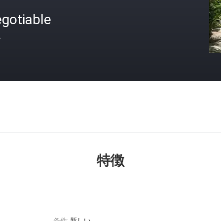
gotiable
格
特徴
条件:
新しい