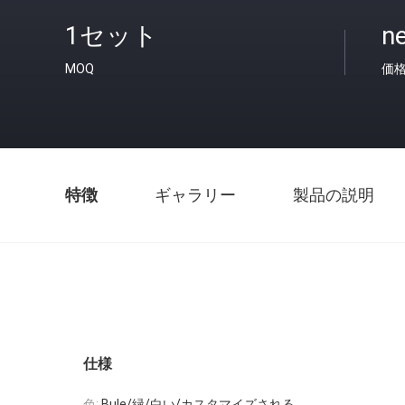
1セット
ne
MOQ
価
特徴
ギャラリー
製品の説明
仕様
色:
Bule/緑/白い/カスタマイズされる