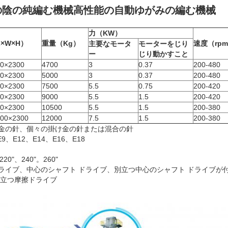
の陰の純編む機械高性能の自動ゆがみの編む機械
力（KW）
×W×H）
重量（Kg）
速度（rp
主要なモータ
モーターをじり
ー
じり動かすこと
0×2300
4700
3
0.37
200-480
0×2300
5000
3
0.37
200-480
0×2300
7500
5.5
0.75
200-420
0×2300
9000
5.5
1.5
200-420
0×2300
10500
5.5
1.5
200-380
00×2300
12000
7.5
1.5
200-380
け金の針、個々の掛け金の針または混合の針
9、E12、E14、E16、E18
20"、240"。260"
ライブ、中心のシャフト ドライブ、別立つ中心のシャフト ドライブが
別立つ摩擦ドライブ