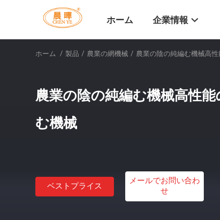
ホーム
企業情報
ホーム
/
製品
/
農業の網機械
/
農業の陰の純編む機械高性
農業の陰の純編む機械高性能
む機械
メールでお問い合わ
ベストプライス
せ