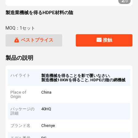
2
/
3
製造業機械を得るHDPE材料の陰
MOQ：1セット
ベストプライス
接触
製品の説明
ハイライト
,
製造機械を得ることを影で覆いなさい
,
製造機械10KWを得ること
HDPEの陰の網機械
Place of
China
Origin
パッケージの
40HQ
詳細
ブランド名
Chenye