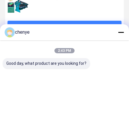
続行
chenye
推薦されたプロダクト
2:43 PM
Good day, what product are you looking for?
高速
調整可能な作
135"-260"の幅
効率的なU
200~450rpm
業幅と高速
をカスタマイ
ットネット
シェードネッ
(200~450rpm)
ズできる高速
造機
ト製作機械 作
のUV保護シェ
シェードネッ
業幅
ードネット製
ト製作機械と
ベストプライス
ベストプライス
ベストプライス
ベストプラ
135"~260"と
作機
現代的なUV保
E3-E18ゲージ
護技術